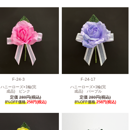
F-24-3
F-24-17
ハニーローズ×1輪(完
ハニーローズ×1輪(完
成品) ピンク
成品) パープル
定価
280円(税込)
定価
280円(税込)
8%OFF価格
258円(税込)
8%OFF価格
258円(税込)