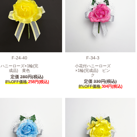
F-24-40
F-34-3
ハニーローズ×1輪(完
小花付ハニーローズ
成品) 黄色
×1輪(完成品) ピン
ク
定価
280円(税込)
定価
330円(税込)
8%OFF価格
258円(税込)
8%OFF価格
304円(税込)