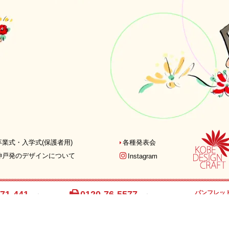
卒業式・入学式
(保護者用)
各種発表会
神戸発の
デザインについて
Instagram
71-441
0120-76-5577
パンフレッ
最新パンフレット
0∼17:00
FAX注文用紙
ご覧いただ
を除く)
PDFダウンロード