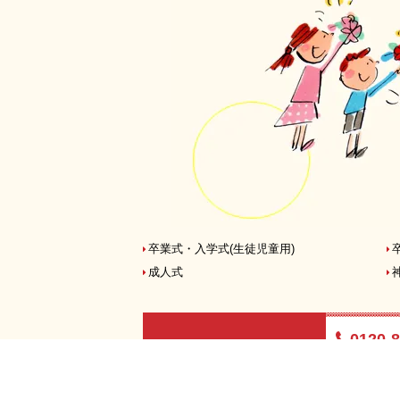
卒業式・入学式
(生徒児童用)
成人式
0120-8
電話・FAXでの
受付時間:10:0
ご注文も承っております
(土日祝