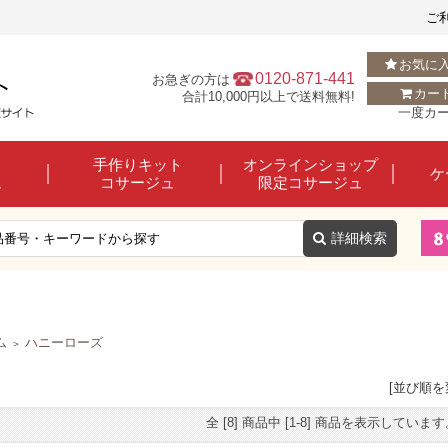
ご
お気に
0120-871-441
お急ぎの方は
カー
合計10,000円以上で送料無料!
一度カ
手作りキット
オンラインショップ
ケ
ュ
コサージュ
限定コサージュ
ム
ハニーローズ
＞
[並び順を
全 [8] 商品中 [1-8] 商品を表示していま