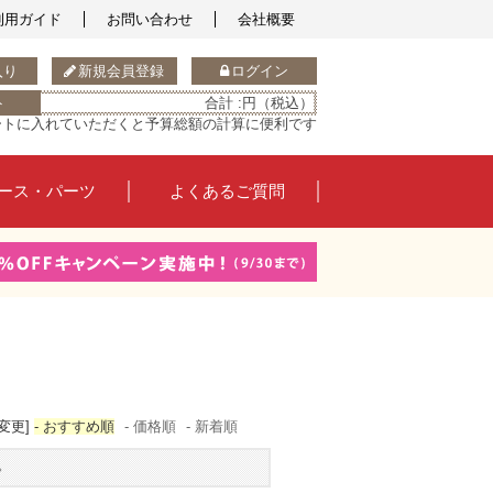
利用ガイド
お問い合わせ
会社概要
入り
新規会員登録
ログイン
ト
合計 :
円（税込）
ートに入れていただくと予算総額の計算に便利です
ース・パーツ
よくあるご質問
変更]
- おすすめ順
- 価格順
- 新着順
す。