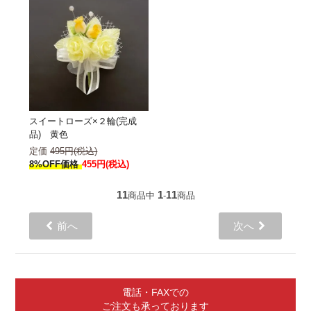
スイートローズ×２輪(完成
品) 黄色
定価
495円(税込)
8%OFF価格
455円(税込)
11
1
11
商品中
-
商品
前へ
次へ
電話・FAXでの
ご注文も承っております