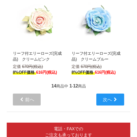
リーフ付エリーローズ(完成
リーフ付エリーローズ(完成
品) クリームピンク
品) クリームブルー
定価
670円(税込)
定価
670円(税込)
8%OFF価格
616円(税込)
8%OFF価格
616円(税込)
14
1
12
商品中
-
商品
前へ
次へ
電話・FAXでの
ご注文も承っております