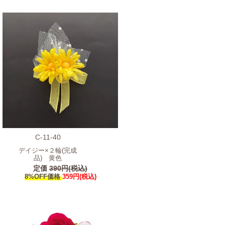
C-11-40
デイジー×２輪(完成
品) 黄色
定価
390円(税込)
8%OFF価格
359円(税込)