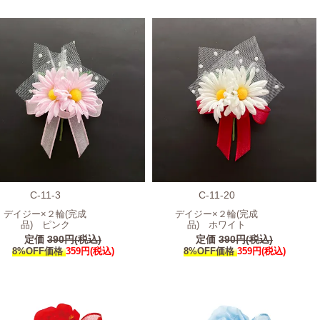
C-11-3
C-11-20
デイジー×２輪(完成
デイジー×２輪(完成
品) ピンク
品) ホワイト
定価
390円(税込)
定価
390円(税込)
8%OFF価格
359円(税込)
8%OFF価格
359円(税込)