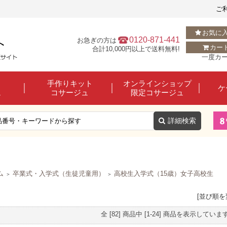
ご
お気に
0120-871-441
お急ぎの方は
カー
合計10,000円以上で送料無料!
一度カ
手作りキット
オンラインショップ
ケ
ュ
コサージュ
限定コサージュ
ム
卒業式・入学式（生徒児童用）
高校生入学式（15歳）女子高校生
＞
＞
[並び順を
全 [82] 商品中 [1-24] 商品を表示していま