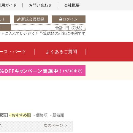
利用ガイド
お問い合わせ
会社概要
入り
新規会員登録
ログイン
ト
合計 :
円（税込）
ートに入れていただくと予算総額の計算に便利です
ース・パーツ
よくあるご質問
変更]
- おすすめ順
- 価格順
- 新着順
す。
次のページ ＞