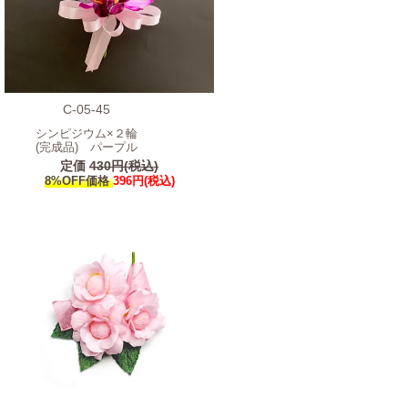
C-05-45
シンピジウム×２輪
(完成品) パープル
定価
430円(税込)
8%OFF価格
396円(税込)