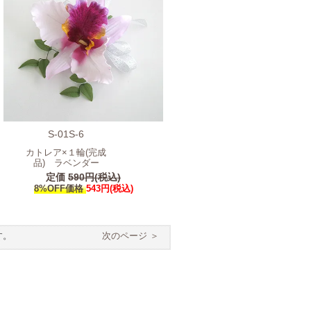
S-01S-6
カトレア×１輪(完成
品) ラベンダー
定価
590円(税込)
8%OFF価格
543円(税込)
す。
次のページ ＞