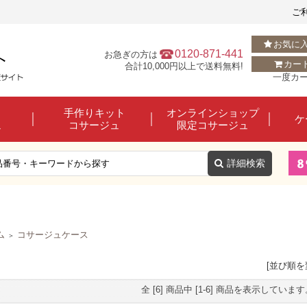
ご
お気に
0120-871-441
お急ぎの方は
カー
合計10,000円以上で送料無料!
一度カ
手作りキット
オンラインショップ
ケ
ュ
コサージュ
限定コサージュ
ム
コサージュケース
＞
[並び順を
全 [6] 商品中 [1-6] 商品を表示していま