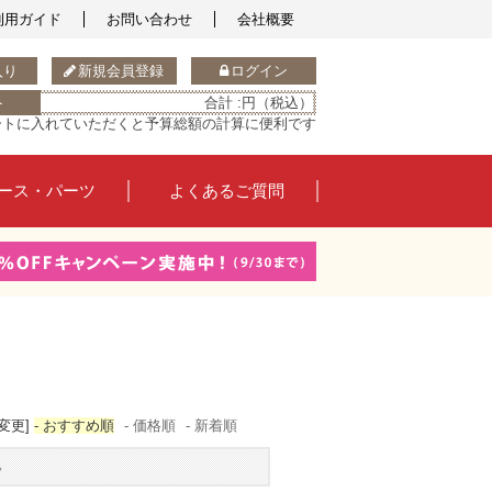
利用ガイド
お問い合わせ
会社概要
入り
新規会員登録
ログイン
ト
合計 :
円（税込）
ートに入れていただくと予算総額の計算に便利です
ース・パーツ
よくあるご質問
変更]
- おすすめ順
- 価格順
- 新着順
す。