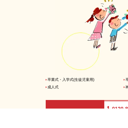
卒業式・入学式
(生徒児童用)
成人式
0120-8
電話・FAXでの
受付時間:10:0
ご注文も承っております
(土日祝