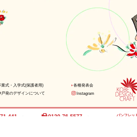
卒業式・入学式
(保護者用)
各種発表会
神戸発の
デザインについて
Instagram
71-441
0120-76-5577
パンフレッ
最新パンフレット
0∼17:00
FAX注文用紙
ご覧いただ
を除く)
PDFダウンロード