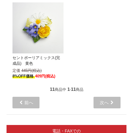
セントポーリアミックス(完
成品) 黄色
定価
445円(税込)
8%OFF価格
409円(税込)
11
1
11
商品中
-
商品
前へ
次へ
電話・FAXでの